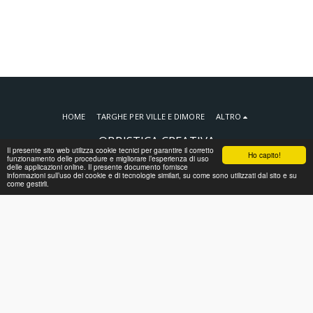
HOME
TARGHE PER VILLE E DIMORE
ALTRO
OBBISTICA CREATIVA
Il presente sito web utilizza cookie tecnici per garantire il corretto
Copyright © 2026 Tutti i diritti riservati
Ho capito!
funzionamento delle procedure e migliorare l’esperienza di uso
delle applicazioni online. Il presente documento fornisce
Condizioni
|
Privacy
informazioni sull’uso dei cookie e di tecnologie similari, su come sono utilizzati dal sito e su
come gestirli.
ISCRIVITI